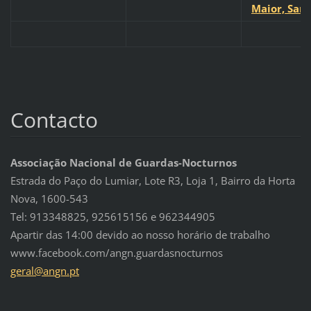
Maior, Sant
Contacto
Associação Nacional de Guardas-Nocturnos
Estrada do Paço do Lumiar, Lote R3, Loja 1, Bairro da Horta
Nova, 1600-543
Tel: 913348825, 925615156 e 962344905
Apartir das 14:00 devido ao nosso horário de trabalho
www.facebook.com/angn.guardasnocturnos
geral@an
gn.pt