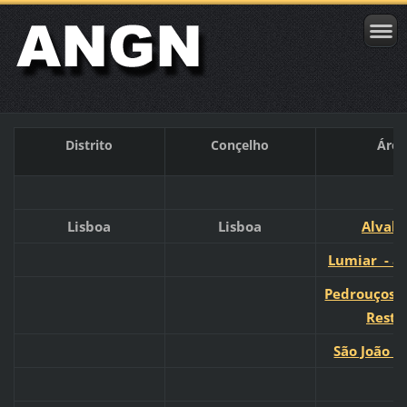
Distrito
Conçelho
Área
Lisboa
Lisboa
Alvala
Lumiar - ár
Pedrouços, 
Res
te
São João d