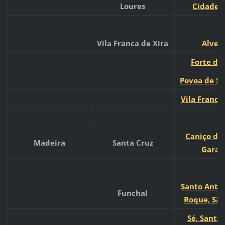
Loures
Cidade 
Vila Franca de Xira
Alver
Forte da
Povoa de Sa
Vila Franca
Caniço de 
Madeira
Santa Cruz
Garaj
Santo Antón
Funchal
Roque, São
Sé, Santa