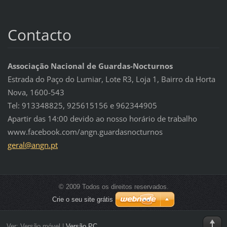
Contacto
Associação Nacional de Guardas-Nocturnos
Estrada do Paço do Lumiar, Lote R3, Loja 1, Bairro da Horta
Nova, 1600-543
Tel: 913348825, 925615156 e 962344905
Apartir das 14:00 devido ao nosso horário de trabalho
www.facebook.com/angn.guardasnocturnos
geral@an
gn.pt
© 2009 Todos os direitos reservados.
Crie o seu site grátis
Ver:
Versão móvel
|
Versão PC