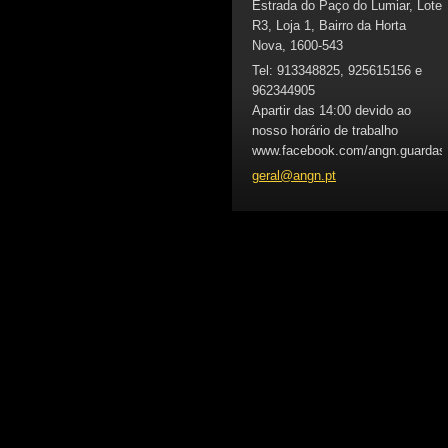
Estrada do Paço do Lumiar, Lote
R3, Loja 1, Bairro da Horta
Nova, 1600-543
Tel: 913348825, 925615156 e
962344905
Apartir das 14:00 devido ao
nosso horário de trabalho
www.facebook.com/angn.guardas
geral@an
gn.pt