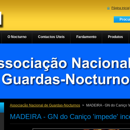
Página inicial
O Nocturno
Contactos Uteis
Fardamento
Produtos
Associação Nacional de Guardas-Nocturnos
>
MADEIRA - GN do Caniço 'i
MADEIRA - GN do Caniço 'impede' inc