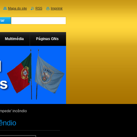
Mapa do site
RSS
Imprimir
Multimédia
Páginas GNs
mpede' incêndio
êndio